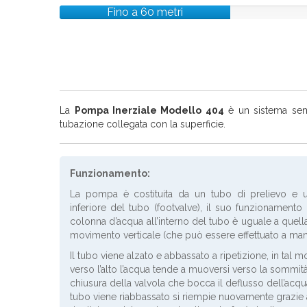
Fino a 60 metri
La
Pompa Inerziale Modello 404
è un sistema sempl
tubazione collegata con la superficie.
Funzionamento:
La pompa è costituita da un tubo di prelievo e un
inferiore del tubo (footvalve), il suo funzionamento 
colonna d’acqua all’interno del tubo è uguale a quel
movimento verticale (che può essere effettuato a ma
Il tubo viene alzato e abbassato a ripetizione, in tal 
verso l’alto l’acqua tende a muoversi verso la sommità 
chiusura della valvola che bocca il deflusso dell’acq
tubo viene riabbassato si riempie nuovamente grazie al