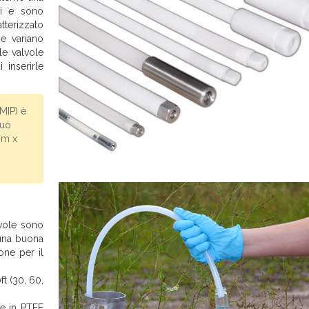
tri e sono
tterizzato
he variano
le valvole
 inserirle
MIP) è
può
 mm x
lvole sono
 una buona
one per il
t (30, 60,
re in PTFE