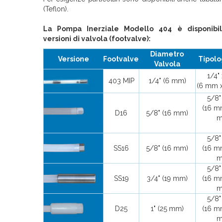
(Teflon).
La Pompa Inerziale Modello 404 è disponibi
versioni di valvola (footvalve):
Diametro
Versione
Footvalve
Tipolo
Valvola
1/4" 
403 MIP
1/4" (6 mm)
(6 mm 
5/8"
(16 m
D16
5/8" (16 mm)
m
5/8"
SS16
5/8" (16 mm)
(16 m
m
5/8"
SS19
3/4" (19 mm)
(16 m
m
5/8"
D25
1" (25 mm)
(16 m
m