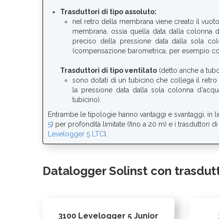
Trasduttori di tipo assoluto
:
nel retro della membrana viene creato il vuoto
membrana, ossia quella data dalla colonna d'
preciso della pressione data dalla sola col
(compensazione barometrica, per esempio con
Trasduttori di tipo ventilato
(detto anche a tubo
sono dotati di un tubicino che collega il retr
la pressione data dalla sola colonna d'acqu
tubicino).
Entrambe le tipologie hanno vantaggi e svantaggi, in line
5
) per profondità limitate (fino a 20 m) e i trasduttori d
Levelogger 5 LTC
).
Datalogger Solinst con trasdutt
3100 Levelogger 5 Junior