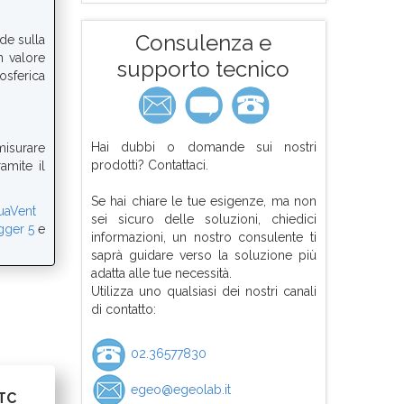
Consulenza e
de sulla
n valore
supporto tecnico
osferica
Hai dubbi o domande sui nostri
misurare
prodotti? Contattaci.
amite il
Se hai chiare le tue esigenze, ma non
uaVent
sei sicuro delle soluzioni, chiedici
gger
5
e
informazioni, un nostro consulente ti
saprà guidare verso la soluzione più
adatta alle tue necessità.
Utilizza uno qualsiasi dei nostri canali
di contatto:
02.36577830
egeo@egeolab.it
LTC