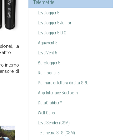
Telemetrie
Levelogger 5
Levelogger 5 Junior
Levelogger 5 LTC
Aquavent 5
sione), la
 altro.
LevelVent 5
Barologger 5
ro interno
sensore di
Rainlogger 5
Palmare di lettura diretta SRU
App Interface Buetooth
DataGrabber™
Well Caps
LevelSender (GSM)
Telemetria STS (GSM)