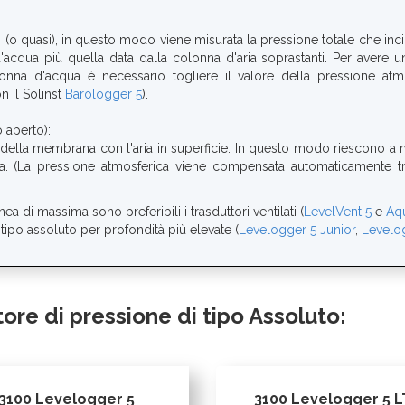
 (o quasi), in questo modo viene misurata la pressione totale che inci
acqua più quella data dalla colonna d'aria soprastanti. Per avere u
onna d'acqua è necessario togliere il valore della pressione atm
 il Solinst
Barologger 5
).
 aperto):
o della membrana con l'aria in superficie. In questo modo riescono a 
a. (La pressione atmosferica viene compensata automaticamente tr
a di massima sono preferibili i trasduttori ventilati (
LevelVent 5
e
Aq
i tipo assoluto per profondità più elevate (
Levelogger 5 Junior
,
Levelo
ore di pressione di tipo Assoluto:
3100 Levelogger 5
3100 Levelogger 5 