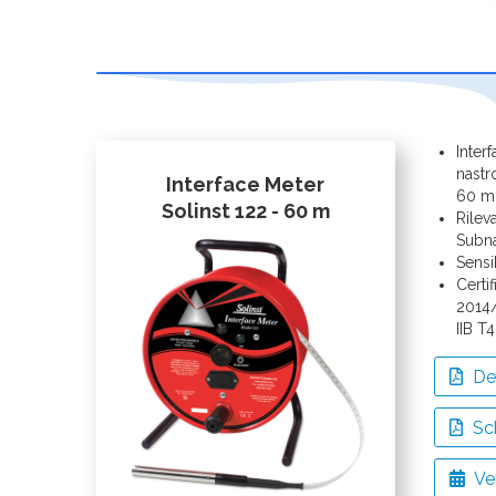
Inter
nastr
Interface Meter
60 m
Solinst 122 - 60 m
Rilev
Subna
Sensi
Certif
2014/
IIB T
Det
Sc
Ver