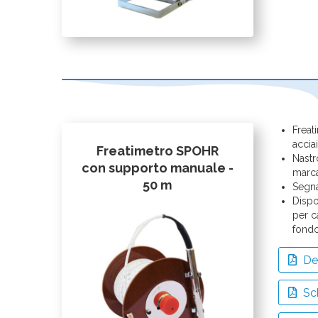
Freat
acciai
Freatimetro SPOHR
Nastr
con supporto manuale -
marc
50 m
Segna
Dispo
per c
fond
Det
Sc