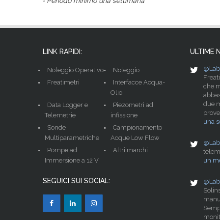
Periodo minimo una settimana
LINK RAPIDI:
ULTIME 
@Lab
Noleggio Operativo
Noleggio
Freat
Freatimetri
Interfacce Acqua-
che m
Olio
abbas
due mo
Data Logger e
Piezometri ad
prove
Telemetrie
infissione
una s
Sonde
Campionamento
Multiparametriche
Acque Low Flow
@Lab
Pompe ad
Altri marchi
telem
Immersione a 12 V
un me
SEGUICI SUI SOCIAL:
@Lab
Solin
manu
Sempl
monit