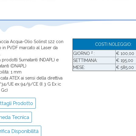
faccia Acqua-Olio Solinst 122 con
COSTI NOLEGGIO:
o in PVDF marcato al Laser da
2
GIORNO
:
€ 100,00
.
a prodotti Surnatanti (NDAPL) e
SETTIMANA:
€ 195,00
tanti (DNAPL)
MESE:
€ 585,00
bilità: 1 mm
icata ATEX ai sensi della direttiva
34/UE ex 94/9/CE (II 3 G Ex ic
4 Gc)
tagli Prodotto
heda Tecnica
ifica Disponibilità