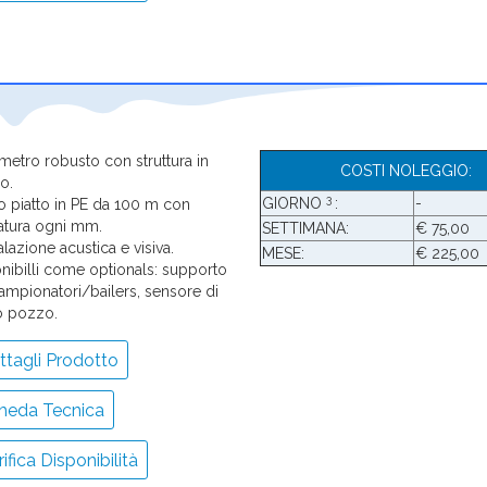
imetro robusto con struttura in
COSTI NOLEGGIO:
o.
3
GIORNO
:
-
o piatto in PE da 100 m con
atura ogni mm.
SETTIMANA:
€ 75,00
lazione acustica e visiva.
MESE:
€ 225,00
nibilli come optionals: supporto
ampionatori/bailers, sensore di
o pozzo.
tagli Prodotto
heda Tecnica
ifica Disponibilità