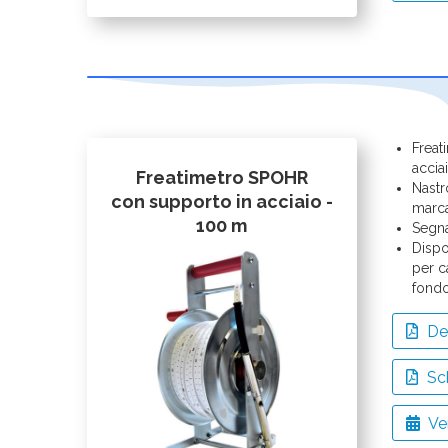
Freat
acciai
Freatimetro SPOHR
Nastr
con supporto in acciaio -
marc
100 m
Segna
Dispo
per c
fond
Det
Sc
Ver