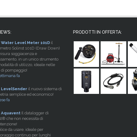
NEWS:
PRODOTTI IN OFFERTA:
Water Level Meter 101D
il
imetro Solinst 101D (Draw Down)
isura soggiacenza e
samento, in un unico strumento
dalità di utilizzo, ideale nelle
 di pompaggio!
ettimana fa
LevelSender
il nuovo sistema di
etria semplice ed economico!
se fa
Aquavent
Il datalogger di
st® che non necessita di
tenzione!
ice da usare, ideale per
oraggio continuo per lunghi