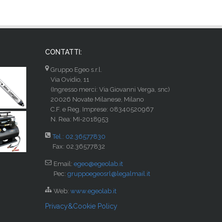
CONTATTI:
Gruppo Egeo s.r.l.
Via Ovidio, 11
(Ingresso merci: Via Giovanni Verga, snc)
20026 Novate Milanese, Milano
C.F. e Reg. Imprese: 08340520967
N. Rea: MI-2018953
Tel.: 02.36577830
Fax: 02.36577832
Email:
egeo@egeolab.it
Pec:
gruppoegeosrl@legalmail.it
Web:
www.egeolab.it
Privacy&Cookie Policy