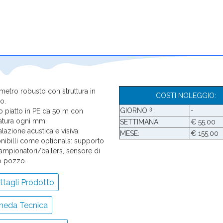
imetro robusto con struttura in
COSTI NOLEGGIO:
o.
3
GIORNO
:
-
o piatto in PE da 50 m con
atura ogni mm.
SETTIMANA:
€ 55,00
lazione acustica e visiva.
MESE:
€ 155,00
nibilli come optionals: supporto
ampionatori/bailers, sensore di
o pozzo.
tagli Prodotto
heda Tecnica