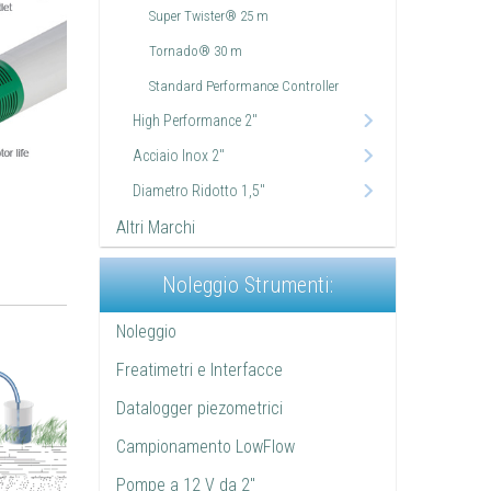
Super Twister® 25 m
Tornado® 30 m
Standard Performance Controller
High Performance 2"
Acciaio Inox 2"
Diametro Ridotto 1,5"
Altri Marchi
Noleggio Strumenti:
Noleggio
Freatimetri e Interfacce
Datalogger piezometrici
Campionamento LowFlow
Pompe a 12 V da 2"