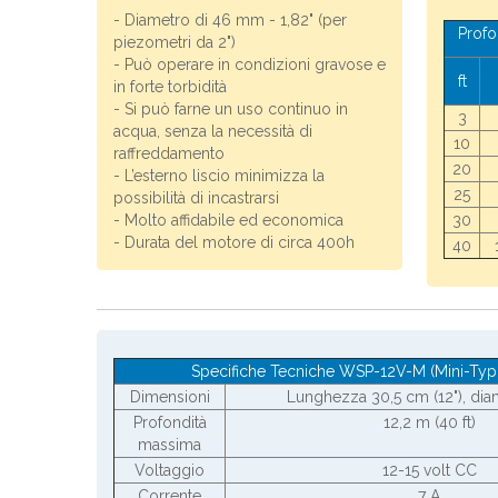
- Diametro di 46 mm - 1,82" (per
Profo
piezometri da 2")
- Può operare in condizioni gravose e
ft
in forte torbidità
- Si può farne un uso continuo in
3
acqua, senza la necessità di
10
raffreddamento
20
- L’esterno liscio minimizza la
25
possibilità di incastrarsi
- Molto affidabile ed economica
30
- Durata del motore di circa 400h
40
Specifiche Tecniche WSP-12V-M (Mini-Ty
Dimensioni
Lunghezza 30,5 cm (12"), dia
Profondità
12,2 m (40 ft)
massima
Voltaggio
12-15 volt CC
Corrente
7 A