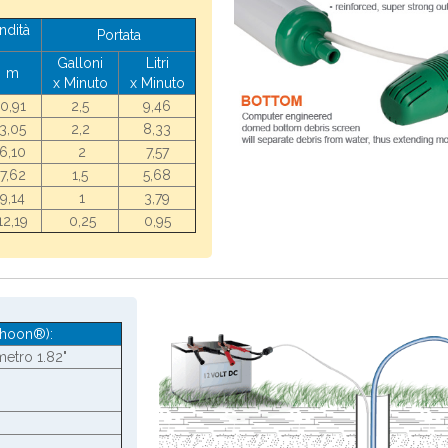
ndità
Portata
Galloni
Litri
m
x Minuto
x Minuto
0,91
2,5
9,46
3,05
2,2
8,33
6,10
2
7,57
7,62
1,5
5,68
9,14
1
3,79
12,19
0,25
0,95
phoon®):
metro 1.82"