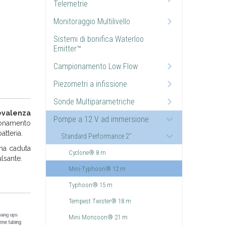
Telemetrie
Monitoraggio Multilivello
Sistemi di bonifica Waterloo
Emitter™
Campionamento Low Flow
Piezometri a infissione
Sonde Multiparametriche
evalenza
Pompe a 12 V ad immersione
ionamento
atteria.
Standard Performance 2"
una caduta
Cyclone® 8 m
ulsante.
Mini-Typhoon® 12 m
.
Typhoon® 15 m
Tempest Twister® 18 m
Mini Monsoon® 21 m